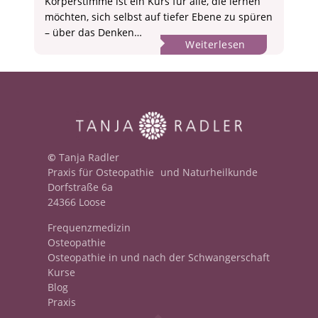
Körperstimme ist ein Kurs für alle, die lernen
möchten, sich selbst auf tiefer Ebene zu spüren
– über das Denken…
:
Weiterlesen
„KÖRPERSTIM
–
Dein
Körper
als
Kompass
©
Tanja Radler
Praxis für Osteopathie und Naturheilkunde
Dorfstraße 6a
24366 Loose
Frequenzmedizin
Osteopathie
Osteopathie in und nach der Schwangerschaft
Kurse
Blog
Praxis